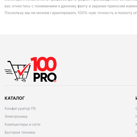
вас отнестись с пониманием к данному факту и заранее приносим извин
Поскольку мы не можем гарантировать 100%-ную точность и полноту о
КАТАЛОГ
Конфигуратор ПК
Электроника
Компьютеры и сети
Бытовая техника