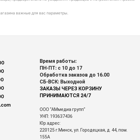
магазина важные для вас параметры.
Время работы:
00
ПН-ПТ: с 10 до 17
00
Обработка заказов до 16.00
00
СБ-ВСК: Выходной
00
ЗАКАЗЫ ЧЕРЕЗ КОРЗИНУ
ПРИНИМАЮТСЯ 24/7
00
.com
ООО "АМмедиа групп"
УНП: 193637436
Юр.адрес:
220125 г.Минск, ул. Городецкая, д. 44, пом.
155А