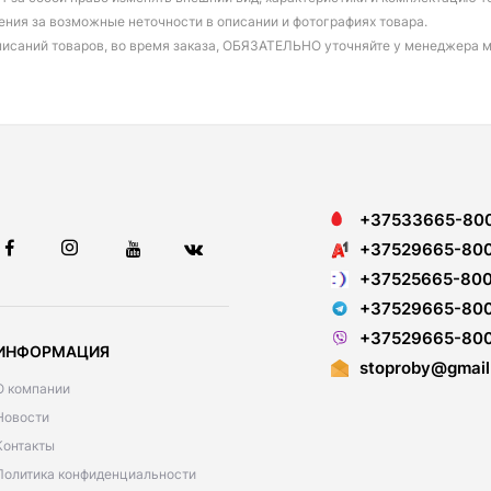
ения за возможные неточности в описании и фотографиях товара.
писаний товаров, во время заказа, ОБЯЗАТЕЛЬНО уточняйте у менеджера 
+37533665-80
+37529665-80
+37525665-80
+37529665-80
+37529665-80
ИНФОРМАЦИЯ
stoproby@gmail
О компании
Новости
Контакты
Политика конфиденциальности