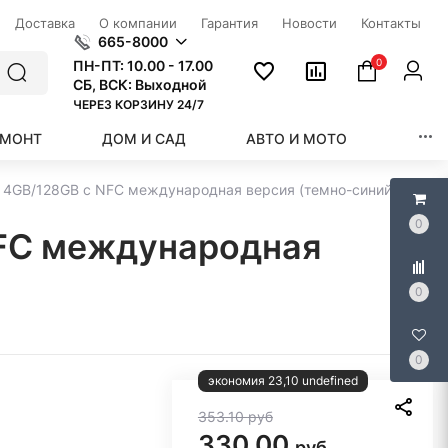
Доставка
О компании
Гарантия
Новости
Контакты
665-8000
0
ПН-ПТ:
10.00 - 17.00
СБ, ВСК: Выходной
ЧЕРЕЗ КОРЗИНУ 24/7
ЕМОНТ
ДОМ И САД
АВТО И МОТО
КРАС
C 4GB/128GB с NFC международная версия (темно-синий)
0
NFC международная
0
0
экономия 23,10 undefined
353.10
руб
330.00
руб