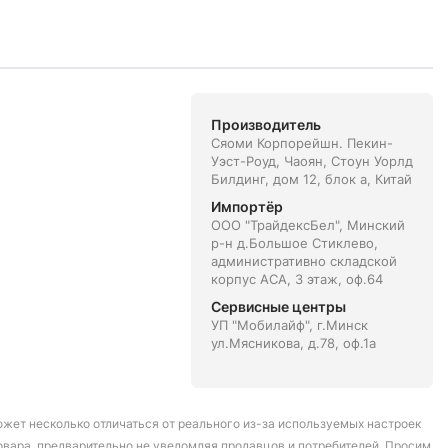
Производитель
Сяоми Корпорейшн. Пекин-
Уэст-Роуд, Чаоян, Стоун Уорлд
Билдинг, дом 12, блок а, Китай
Импортёр
ООО "ТрайдексБел", Минский
р-н д.Большое Стиклево,
административно складской
корпус АСА, 3 этаж, оф.64
Сервисные центры
УП "Мобилайф", г.Минск
ул.Мясникова, д.78, оф.1а
может несколько отличаться от реального из-за используемых настроек
овара, предварительно не уведомляя продавцов и потребителей. Просим