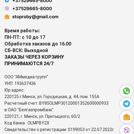
+37529665-8000
+37529665-8000
stoproby@gmail.com
Время работы:
ПН-ПТ: с 10 до 17
Обработка заказов до 16.00
СБ-ВСК: Выходной
ЗАКАЗЫ ЧЕРЕЗ КОРЗИНУ
ПРИНИМАЮТСЯ 24/7
ООО "АМмедиа групп"
УНП: 193637436
Юр.адрес:
220125 г.Минск, ул. Городецкая, д. 44, пом. 155А
Расчетный счет: BY85OLMP30120001352600000933
в ОАО "Белгазпромбанк"
220121, г. Минск, ул. Притыцкого, 60/2
Код банка : OLMPBY2X
Свидетельство о регистрации: 0199053 от 22.07.2022г.