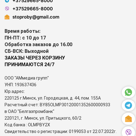
+37529665-8000
+37529665-8000
stoproby@gmail.com
Время работы:
ПН-ПТ: с 10 до 17
Обработка заказов до 16.00
СБ-ВСК: Выходной
ЗАКАЗЫ ЧЕРЕЗ КОРЗИНУ
ПРИНИМАЮТСЯ 24/7
ООО "АМмедиа групп"
УНП: 193637436
Юр.адрес:
220125 г.Минск, ул. Городецкая, д. 44, пом. 155А
Расчетный счет: BY85OLMP30120001352600000933
в ОАО "Белгазпромбанк"
220121, г. Минск, ул. Притыцкого, 60/2
Код банка : OLMPBY2X
Свидетельство о регистрации: 0199053 от 22.07.2022г.