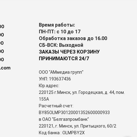
Время работы:
00
ПН-ПТ: с 10 до 17
00
Обработка заказов до 16.00
00
СБ-ВСК: Выходной
00
ЗАКАЗЫ ЧЕРЕЗ КОРЗИНУ
ПРИНИМАЮТСЯ 24/7
00
.com
ООО "АМмедиа групп"
УНП: 193637436
Юр.адрес:
220125 г.Минск, ул. Городецкая, д. 44, пом.
155А
Расчетный счет:
BY85OLMP30120001352600000933
в ОАО "Белгазпромбанк"
220121, г. Минск, ул. Притыцкого, 60/2
Код банка : OLMPBY2X