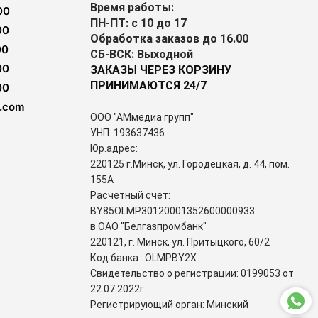
Время работы:
00
ПН-ПТ: с 10 до 17
00
Обработка заказов до 16.00
00
СБ-ВСК: Выходной
00
ЗАКАЗЫ ЧЕРЕЗ КОРЗИНУ
ПРИНИМАЮТСЯ 24/7
00
.com
ООО "АМмедиа групп"
УНП: 193637436
Юр.адрес:
220125 г.Минск, ул. Городецкая, д. 44, пом.
155А
Расчетный счет:
BY85OLMP30120001352600000933
в ОАО "Белгазпромбанк"
220121, г. Минск, ул. Притыцкого, 60/2
Код банка : OLMPBY2X
Свидетельство о регистрации: 0199053 от
22.07.2022г.
Регистрирующий орган: Минский