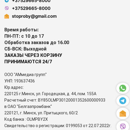
+37529665-8000
+37529665-8000
stoproby@gmail.com
Время работы:
ПН-ПТ: с 10 до 17
Обработка заказов до 16.00
СБ-ВСК: Выходной
ЗАКАЗЫ ЧЕРЕЗ КОРЗИНУ
ПРИНИМАЮТСЯ 24/7
ООО "АМмедиа групп"
УНП: 193637436
Юр.адрес:
220125 г.Минск, ул. Городецкая, д. 44, пом. 155А
Расчетный счет: BY85OLMP30120001352600000933
в ОАО "Белгазпромбанк"
220121, г. Минск, ул. Притыцкого, 60/2
Код банка : OLMPBY2X
Свидетельство о регистрации: 0199053 от 22.07.2022г.