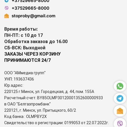
+37529665-8000
+37529665-8000
stoproby@gmail.com
Время работы:
ПН-ПТ: с 10 до 17
Обработка заказов до 16.00
СБ-ВСК: Выходной
ЗАКАЗЫ ЧЕРЕЗ КОРЗИНУ
ПРИНИМАЮТСЯ 24/7
ООО "АМмедиа групп"
УНП: 193637436
Юр.адрес:
220125 г.Минск, ул. Городецкая, д. 44, пом. 155А
Расчетный счет: BY85OLMP30120001352600000933
в ОАО "Белгазпромбанк"
220121, г. Минск, ул. Притыцкого, 60/2
Код банка : OLMPBY2X
Свидетельство о регистрации: 0199053 от 22.07.2022г.