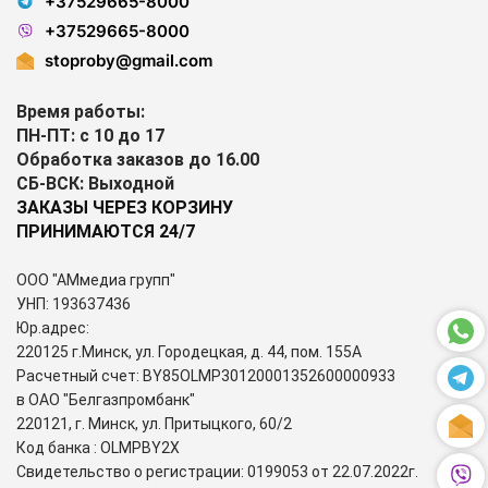
+37529665-8000
+37529665-8000
stoproby@gmail.com
Время работы:
ПН-ПТ: с 10 до 17
Обработка заказов до 16.00
СБ-ВСК: Выходной
ЗАКАЗЫ ЧЕРЕЗ КОРЗИНУ
ПРИНИМАЮТСЯ 24/7
ООО "АМмедиа групп"
УНП: 193637436
Юр.адрес:
220125 г.Минск, ул. Городецкая, д. 44, пом. 155А
Расчетный счет: BY85OLMP30120001352600000933
в ОАО "Белгазпромбанк"
220121, г. Минск, ул. Притыцкого, 60/2
Код банка : OLMPBY2X
Свидетельство о регистрации: 0199053 от 22.07.2022г.