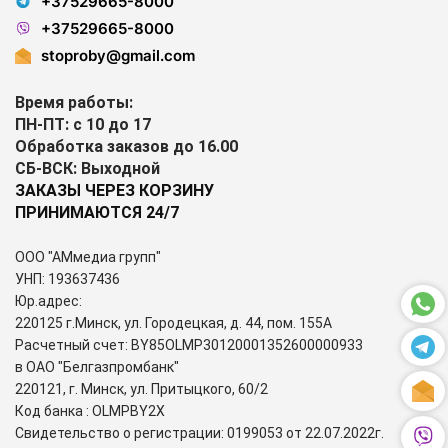
+37529665-8000
+37529665-8000
stoproby@gmail.com
Время работы:
ПН-ПТ: с 10 до 17
Обработка заказов до 16.00
СБ-ВСК: Выходной
ЗАКАЗЫ ЧЕРЕЗ КОРЗИНУ
ПРИНИМАЮТСЯ 24/7
ООО "АМмедиа групп"
УНП: 193637436
Юр.адрес:
220125 г.Минск, ул. Городецкая, д. 44, пом. 155А
Расчетный счет: BY85OLMP30120001352600000933
в ОАО "Белгазпромбанк"
220121, г. Минск, ул. Притыцкого, 60/2
Код банка : OLMPBY2X
Свидетельство о регистрации: 0199053 от 22.07.2022г.