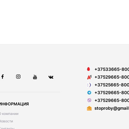
+37533665-80
+37529665-80
+37525665-80
+37529665-80
+37529665-80
ИНФОРМАЦИЯ
stoproby@gmail
О компании
Новости
Контакты