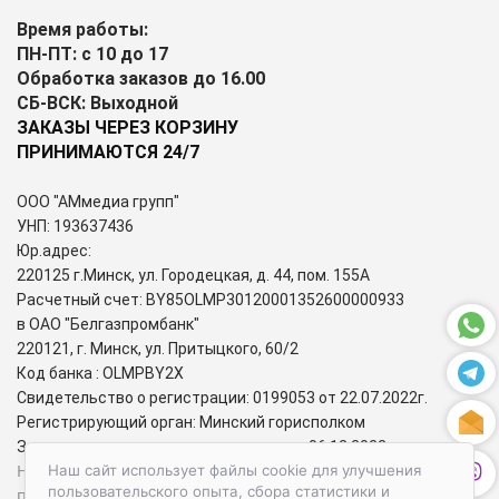
Время работы:
ПН-ПТ: с 10 до 17
Обработка заказов до 16.00
СБ-ВСК: Выходной
ЗАКАЗЫ ЧЕРЕЗ КОРЗИНУ
ПРИНИМАЮТСЯ 24/7
ООО "АМмедиа групп"
УНП: 193637436
Юр.адрес:
220125 г.Минск, ул. Городецкая, д. 44, пом. 155А
Расчетный счет: BY85OLMP30120001352600000933
в ОАО "Белгазпромбанк"
220121, г. Минск, ул. Притыцкого, 60/2
Код банка : OLMPBY2X
Свидетельство о регистрации: 0199053 от 22.07.2022г.
Регистрирующий орган: Минский горисполком
Зарегистрирован в торговом реестре: 06.12.2022г.
Номера городских телефонов уполномоченных по защите
Наш сайт использует файлы cookie для улучшения
пользовательского опыта, сбора статистики и
прав потребителей: