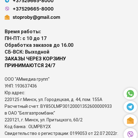
+37529665-8000
+37529665-8000
stoproby@gmail.com
Время работы:
ПН-ПТ: с 10 до 17
Обработка заказов до 16.00
СБ-ВСК: Выходной
ЗАКАЗЫ ЧЕРЕЗ КОРЗИНУ
ПРИНИМАЮТСЯ 24/7
ООО "АМмедиа групп"
УНП: 193637436
Юр.адрес:
220125 г.Минск, ул. Городецкая, д. 44, пом. 155А
Расчетный счет: BY85OLMP30120001352600000933
в ОАО "Белгазпромбанк"
220121, г. Минск, ул. Притыцкого, 60/2
Код банка : OLMPBY2X
Свидетельство о регистрации: 0199053 от 22.07.2022г.