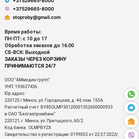
+37529665-8000
+37529665-8000
stoproby@gmail.com
Время работы:
ПН-ПТ: с 10 до 17
Обработка заказов до 16.00
СБ-ВСК: Выходной
ЗАКАЗЫ ЧЕРЕЗ КОРЗИНУ
ПРИНИМАЮТСЯ 24/7
ООО "АМмедиа групп"
УНП: 193637436
Юр.адрес:
220125 г.Минск, ул. Городецкая, д. 44, пом. 155А
Расчетный счет: BY85OLMP30120001352600000933
в ОАО "Белгазпромбанк"
220121, г. Минск, ул. Притыцкого, 60/2
Код банка : OLMPBY2X
Свидетельство о регистрации: 0199053 от 22.07.2022г.