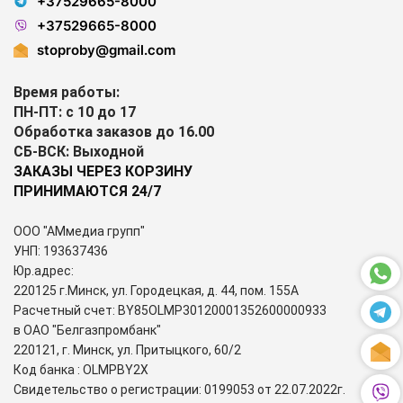
+37529665-8000
+37529665-8000
stoproby@gmail.com
Время работы:
ПН-ПТ: с 10 до 17
Обработка заказов до 16.00
СБ-ВСК: Выходной
ЗАКАЗЫ ЧЕРЕЗ КОРЗИНУ
ПРИНИМАЮТСЯ 24/7
ООО "АМмедиа групп"
УНП: 193637436
Юр.адрес:
220125 г.Минск, ул. Городецкая, д. 44, пом. 155А
Расчетный счет: BY85OLMP30120001352600000933
в ОАО "Белгазпромбанк"
220121, г. Минск, ул. Притыцкого, 60/2
Код банка : OLMPBY2X
Свидетельство о регистрации: 0199053 от 22.07.2022г.