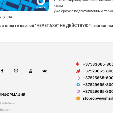
2.
Через корзину магазина вы може
к вам
уже сразу с подготовленным терм
ступно.
и оплате картой "ЧЕРЕПАХА" НЕ ДЕЙСТВУЮТ: акционные
+37533665-80
+37529665-80
+37525665-80
+37529665-80
+37529665-80
ИНФОРМАЦИЯ
stoproby@gmail
О компании
Новости