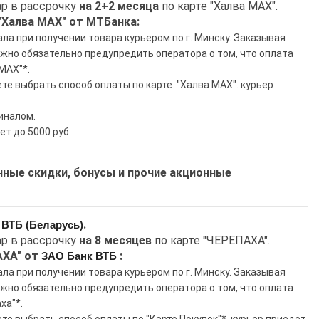
р в рассрочку
на 2+2 месяца
по карте "Халва MAX".
"Халва MAX" от МТБанка:
а при получении товара курьером по г. Минску. Заказывая
ужно обязательно предупредить оператора о том, что оплата
MAX"*.
те выбрать способ оплаты по карте "Халва MAX".
курьер
иналом.
т до 5000 руб.
ые скидки, бонусы и прочие акционные
.
 ВТБ (Беларусь)
р в рассрочку
на 8 месяцев
по карте "ЧЕРЕПАХА".
АХА" от
:
ЗАО Банк ВТБ
а при получении товара курьером по г. Минску. Заказывая
ужно обязательно предупредить оператора о том, что оплата
ха"*.