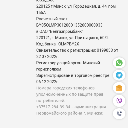
Юр.адрес:
220125 г.Минск, ул. Городецкая, д. 44, пом.
155А
Расчетный счет:
BY85OLMP30120001352600000933
в ОАО "Белгазпромбанк"
220121, г. Минск, ул. Притыцкого, 60/2
Код банка : OLMPBY2X
Свидетельство о регистрации: 0199053 от
22.07.2022г.
Регистрирующий орган: Минский
горисполком
Зарегистрирован в торговом реестре:
06.12.2022г.
Номера городских телефонов
уполномоченных по защите прав
потребителей:
+37517-284-39-34 – администрация
Первомайского района г. Минска;