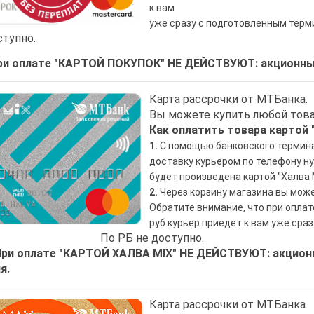
к вам
уже сразу с подготовленным терм
ступно.
и оплате "КАРТОЙ ПОКУПОК" НЕ ДЕЙСТВУЮТ: акционные
Карта рассрочки от МТБанка.
Вы можете купить любой това
Как оплатить товара картой 
1.
С помощью банковского терминал
доставку курьером по телефону н
будет произведена картой "Халва 
2.
Через корзину магазина вы може
Обратите внимание, что при оплат
руб.
курьер приедет к вам
уже сраз
По РБ не доступно.
 оплате "КАРТОЙ ХАЛВА MIX" НЕ ДЕЙСТВУЮТ: акционны
я.
Карта рассрочки от МТБанка.