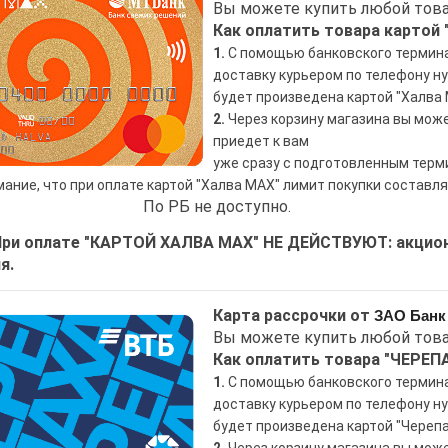
Вы можете купить любой това
Как оплатить товара картой 
1.
С помощью банковского терминал
доставку курьером по телефону н
будет произведена картой "Халва 
2.
Через корзину магазина вы може
приедет к вам
уже сразу с подготовленным терм
ание, что при оплате картой
"Халва MAX" лимит покупки составляе
По РБ не доступно.
 оплате "КАРТОЙ ХАЛВА MAX" НЕ ДЕЙСТВУЮТ: акционн
я.
Карта рассрочки от
ЗАО Банк
Вы можете купить любой това
Как оплатить товара "ЧЕРЕП
1.
С помощью банковского терминал
доставку курьером по телефону н
будет произведена картой "Черепа