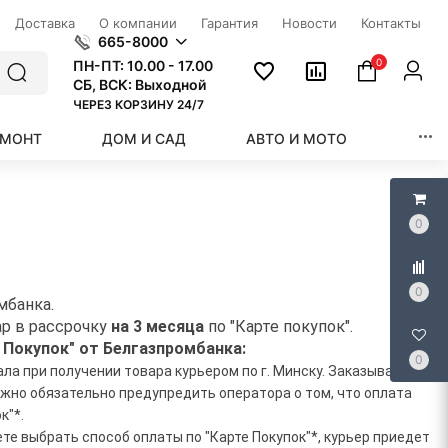
Доставка
О компании
Гарантия
Новости
Контакты
665-8000
0
ПН-ПТ:
10.00 - 17.00
СБ, ВСК: Выходной
ЧЕРЕЗ КОРЗИНУ 24/7
ЕМОНТ
ДОМ И САД
АВТО И МОТО
КРАС
0
0
мбанка.
р в рассрочку
на 3 месяца
по "Карте покупок".
 Покупок" от Белгазпромбанка:
0
а при получении товара курьером по г. Минску. Заказывая
ужно обязательно предупредить оператора о том, что оплата
к"*.
те выбрать способ оплаты по "Карте Покупок"*, курьер приедет