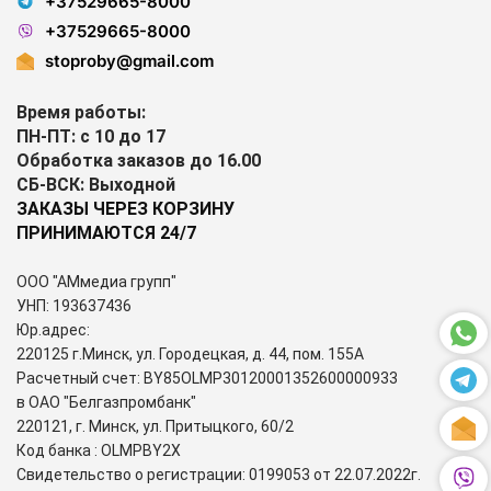
+37529665-8000
+37529665-8000
stoproby@gmail.com
Время работы:
ПН-ПТ: с 10 до 17
Обработка заказов до 16.00
СБ-ВСК: Выходной
ЗАКАЗЫ ЧЕРЕЗ КОРЗИНУ
ПРИНИМАЮТСЯ 24/7
ООО "АМмедиа групп"
УНП: 193637436
Юр.адрес:
220125 г.Минск, ул. Городецкая, д. 44, пом. 155А
Расчетный счет: BY85OLMP30120001352600000933
в ОАО "Белгазпромбанк"
220121, г. Минск, ул. Притыцкого, 60/2
Код банка : OLMPBY2X
Свидетельство о регистрации: 0199053 от 22.07.2022г.