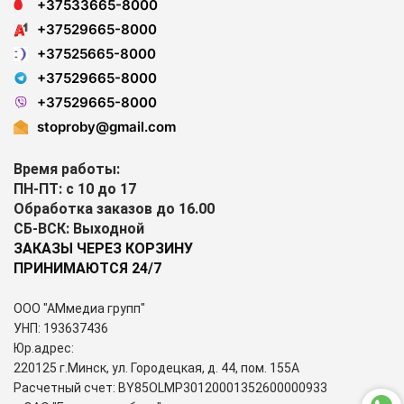
+37533665-8000
+37529665-8000
+37525665-8000
+37529665-8000
+37529665-8000
stoproby@gmail.com
Время работы:
ПН-ПТ: с 10 до 17
Обработка заказов до 16.00
СБ-ВСК: Выходной
ЗАКАЗЫ ЧЕРЕЗ КОРЗИНУ
ПРИНИМАЮТСЯ 24/7
ООО "АМмедиа групп"
УНП: 193637436
Юр.адрес:
220125 г.Минск, ул. Городецкая, д. 44, пом. 155А
Расчетный счет: BY85OLMP30120001352600000933