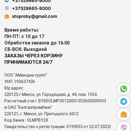
+37529665-8000
+37529665-8000
stoproby@gmail.com
Время работы:
ПН-ПТ: с 10 до 17
Обработка заказов до 16.00
СБ-ВСК: Выходной
ЗАКАЗЫ ЧЕРЕЗ КОРЗИНУ
ПРИНИМАЮТСЯ 24/7
ООО "АМмедиа групп"
УНП: 193637436
Юр.адрес:
220125 г.Минск, ул. Городецкая, д. 44, пом. 155А
Расчетный счет: BY85OLMP30120001352600000933
в ОАО "Белгазпромбанк"
220121, г. Минск, ул. Притыцкого, 60/2
Код банка : OLMPBY2X
Свидетельство о регистрации: 0199053 от 22.07.2022г.