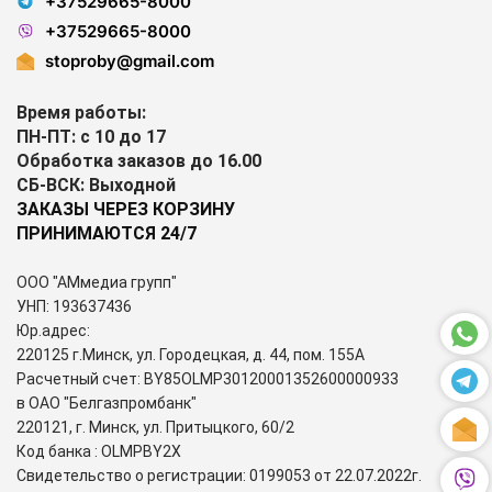
+37529665-8000
+37529665-8000
stoproby@gmail.com
Время работы:
ПН-ПТ: с 10 до 17
Обработка заказов до 16.00
СБ-ВСК: Выходной
ЗАКАЗЫ ЧЕРЕЗ КОРЗИНУ
ПРИНИМАЮТСЯ 24/7
ООО "АМмедиа групп"
УНП: 193637436
Юр.адрес:
220125 г.Минск, ул. Городецкая, д. 44, пом. 155А
Расчетный счет: BY85OLMP30120001352600000933
в ОАО "Белгазпромбанк"
220121, г. Минск, ул. Притыцкого, 60/2
Код банка : OLMPBY2X
Свидетельство о регистрации: 0199053 от 22.07.2022г.