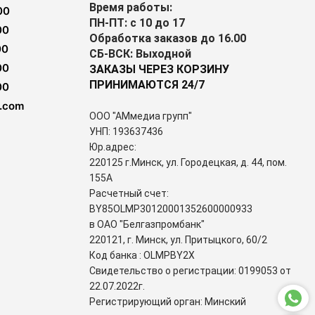
Время работы:
00
ПН-ПТ: с 10 до 17
00
Обработка заказов до 16.00
00
СБ-ВСК: Выходной
00
ЗАКАЗЫ ЧЕРЕЗ КОРЗИНУ
ПРИНИМАЮТСЯ 24/7
00
.com
ООО "АМмедиа групп"
УНП: 193637436
Юр.адрес:
220125 г.Минск, ул. Городецкая, д. 44, пом.
155А
Расчетный счет:
BY85OLMP30120001352600000933
в ОАО "Белгазпромбанк"
220121, г. Минск, ул. Притыцкого, 60/2
Код банка : OLMPBY2X
Свидетельство о регистрации: 0199053 от
22.07.2022г.
Регистрирующий орган: Минский