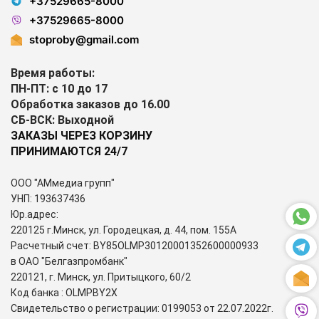
+37529665-8000
+37529665-8000
stoproby@gmail.com
Время работы:
ПН-ПТ: с 10 до 17
Обработка заказов до 16.00
СБ-ВСК: Выходной
ЗАКАЗЫ ЧЕРЕЗ КОРЗИНУ
ПРИНИМАЮТСЯ 24/7
ООО "АМмедиа групп"
УНП: 193637436
Юр.адрес:
220125 г.Минск, ул. Городецкая, д. 44, пом. 155А
Расчетный счет: BY85OLMP30120001352600000933
в ОАО "Белгазпромбанк"
220121, г. Минск, ул. Притыцкого, 60/2
Код банка : OLMPBY2X
Свидетельство о регистрации: 0199053 от 22.07.2022г.