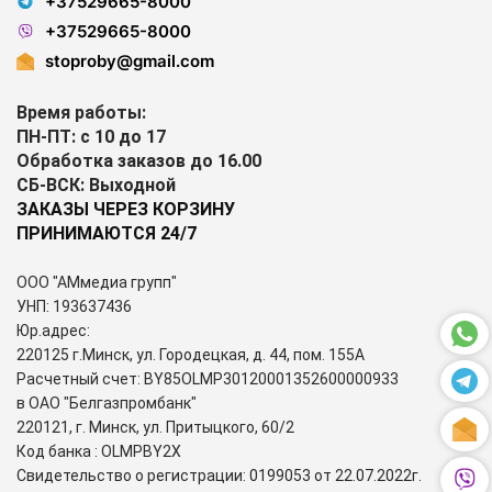
+37529665-8000
+37529665-8000
stoproby@gmail.com
Время работы:
ПН-ПТ: с 10 до 17
Обработка заказов до 16.00
СБ-ВСК: Выходной
ЗАКАЗЫ ЧЕРЕЗ КОРЗИНУ
ПРИНИМАЮТСЯ 24/7
ООО "АМмедиа групп"
УНП: 193637436
Юр.адрес:
220125 г.Минск, ул. Городецкая, д. 44, пом. 155А
Расчетный счет: BY85OLMP30120001352600000933
в ОАО "Белгазпромбанк"
220121, г. Минск, ул. Притыцкого, 60/2
Код банка : OLMPBY2X
Свидетельство о регистрации: 0199053 от 22.07.2022г.