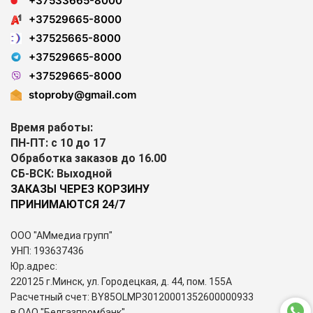
+37533665-8000
+37529665-8000
+37525665-8000
+37529665-8000
+37529665-8000
stoproby@gmail.com
Время работы:
ПН-ПТ: с 10 до 17
Обработка заказов до 16.00
СБ-ВСК: Выходной
ЗАКАЗЫ ЧЕРЕЗ КОРЗИНУ
ПРИНИМАЮТСЯ 24/7
ООО "АМмедиа групп"
УНП: 193637436
Юр.адрес:
220125 г.Минск, ул. Городецкая, д. 44, пом. 155А
Расчетный счет: BY85OLMP30120001352600000933
в ОАО "Белгазпромбанк"