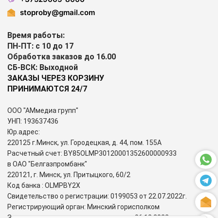
stoproby@gmail.com
Время работы:
ПН-ПТ: с 10 до 17
Обработка заказов до 16.00
СБ-ВСК: Выходной
ЗАКАЗЫ ЧЕРЕЗ КОРЗИНУ
ПРИНИМАЮТСЯ 24/7
ООО "АМмедиа групп"
УНП: 193637436
Юр.адрес:
220125 г.Минск, ул. Городецкая, д. 44, пом. 155А
Расчетный счет: BY85OLMP30120001352600000933
в ОАО "Белгазпромбанк"
220121, г. Минск, ул. Притыцкого, 60/2
Код банка : OLMPBY2X
Свидетельство о регистрации: 0199053 от 22.07.2022г.
Регистрирующий орган: Минский горисполком
Зарегистрирован в торговом реестре: 06.12.2022г.