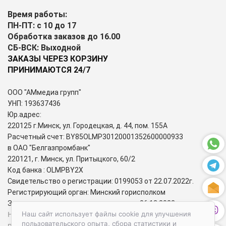
Время работы:
ПН-ПТ: с 10 до 17
Обработка заказов до 16.00
СБ-ВСК: Выходной
ЗАКАЗЫ ЧЕРЕЗ КОРЗИНУ
ПРИНИМАЮТСЯ 24/7
ООО "АМмедиа групп"
УНП: 193637436
Юр.адрес:
220125 г.Минск, ул. Городецкая, д. 44, пом. 155А
Расчетный счет: BY85OLMP30120001352600000933
в ОАО "Белгазпромбанк"
220121, г. Минск, ул. Притыцкого, 60/2
Код банка : OLMPBY2X
Свидетельство о регистрации: 0199053 от 22.07.2022г.
Регистрирующий орган: Минский горисполком
Зарегистрирован в торговом реестре: 06.12.2022г.
Номера городских телефонов уполномоченных по защите
Наш сайт использует файлы cookie для улучшения
пользовательского опыта, сбора статистики и
прав потребителей: