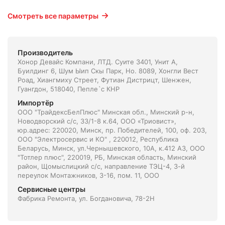
Смотреть все параметры
Производитель
Хонор Девайс Компани, ЛТД. Суите 3401, Унит A,
Буилдинг 6, Шум Ыип Скы Парк, Но. 8089, Хонгли Вест
Роад, Xиангмиху Стреет, Футиан Дистрицт, Шенжен,
Гуангдон, 518040, Пепле`с КНР
Импортёр
ООО "ТрайдексБелПлюс" Минская обл., Минский р-н,
Новодворский с/с, 33/1-8 к.64, ООО «Триовист»,
юр.адрес: 220020, Минск, пр. Победителей, 100, оф. 203,
ООО "Электросервис и КО" , 220012, Республика
Беларусь, Минск, ул.Чернышевского, 10А, к.412 АЗ, ООО
"Тотлер плюс", 220019, РБ, Минская область, Минский
район, Щомыслицкий с/с, направление ТЭЦ-4, 3-й
переулок Монтажников, 3-16, пом. 11, ООО
Сервисные центры
Фабрика Ремонта, ул. Богдановича, 78-2Н