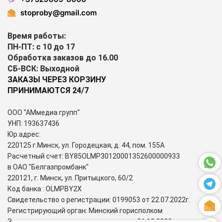
stoproby@gmail.com
Время работы:
ПН-ПТ: с 10 до 17
Обработка заказов до 16.00
СБ-ВСК: Выходной
ЗАКАЗЫ ЧЕРЕЗ КОРЗИНУ
ПРИНИМАЮТСЯ 24/7
ООО "АМмедиа групп"
УНП: 193637436
Юр.адрес:
220125 г.Минск, ул. Городецкая, д. 44, пом. 155А
Расчетный счет: BY85OLMP30120001352600000933
в ОАО "Белгазпромбанк"
220121, г. Минск, ул. Притыцкого, 60/2
Код банка : OLMPBY2X
Свидетельство о регистрации: 0199053 от 22.07.2022г.
Регистрирующий орган: Минский горисполком
Зарегистрирован в торговом реестре: 06.12.2022г.