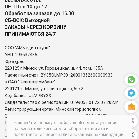
ПН-ПТ: с 10 до 17
Обработка заказов до 16.00
СБ-ВСК: Выходной
ЗАКАЗЫ ЧЕРЕЗ КОРЗИНУ
ПРИНИМАЮТСЯ 24/7
ООО "АМмедиа групп"
УНП: 193637436
Юр.адрес:
220125 г.Минск, ул. Городецкая, д. 44, пом. 155А
Расчетный счет: BY85OLMP30120001352600000933
в ОАО "Белгазпромбанк"
220121, г. Минск, ул. Притыцкого, 60/2
Код банка : OLMPBY2X
Свидетельство о регистрации: 0199053 от 22.07.2022г.
Регистрирующий орган: Минский горисполком
Зарегистрирован в торговом реестре: 06.12.2022г.
Номера городских телефонов уполномоченных по защите
Наш сайт использует файлы cookie для улучшения
пользовательского опыта, сбора статистики и
прав потребителей:
представления персонализированных рекомендаций.
+37517-284-39-34 – администрация Первомайского района