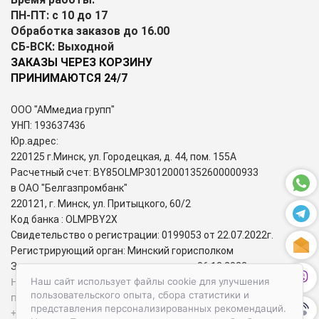
ПН-ПТ: с 10 до 17
Обработка заказов до 16.00
СБ-ВСК: Выходной
ЗАКАЗЫ ЧЕРЕЗ КОРЗИНУ
ПРИНИМАЮТСЯ 24/7
ООО "АМмедиа групп"
УНП: 193637436
Юр.адрес:
220125 г.Минск, ул. Городецкая, д. 44, пом. 155А
Расчетный счет: BY85OLMP30120001352600000933
в ОАО "Белгазпромбанк"
220121, г. Минск, ул. Притыцкого, 60/2
Код банка : OLMPBY2X
Свидетельство о регистрации: 0199053 от 22.07.2022г.
Регистрирующий орган: Минский горисполком
Зарегистрирован в торговом реестре: 06.12.2022г.
Номера городских телефонов уполномоченных по защите
Наш сайт использует файлы cookie для улучшения
пользовательского опыта, сбора статистики и
прав потребителей:
представления персонализированных рекомендаций.
+37517-284-39-34 – администрация Первомайского района