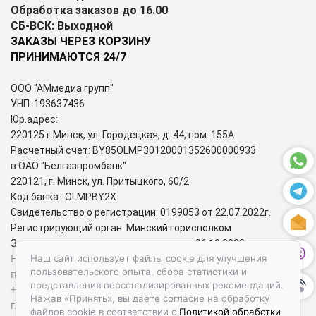
Обработка заказов до 16.00
СБ-ВСК: Выходной
ЗАКАЗЫ ЧЕРЕЗ КОРЗИНУ
ПРИНИМАЮТСЯ 24/7
ООО "АМмедиа групп"
УНП: 193637436
Юр.адрес:
220125 г.Минск, ул. Городецкая, д. 44, пом. 155А
Расчетный счет: BY85OLMP30120001352600000933
в ОАО "Белгазпромбанк"
220121, г. Минск, ул. Притыцкого, 60/2
Код банка : OLMPBY2X
Свидетельство о регистрации: 0199053 от 22.07.2022г.
Регистрирующий орган: Минский горисполком
Зарегистрирован в торговом реестре: 06.12.2022г.
Номера городских телефонов уполномоченных по защите
Наш сайт использует файлы cookie для улучшения
пользовательского опыта, сбора статистики и
прав потребителей:
представления персонализированных рекомендаций.
+37517-284-39-34 – администрация Первомайского района
Нажав «Принять», вы даете согласие на обработку
г. Минска;
файлов cookie в соответствии с
Политикой обработки