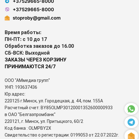
+37529665-8000
+37529665-8000
stoproby@gmail.com
Время работы:
ПН-ПТ: с 10 до 17
Обработка заказов до 16.00
СБ-ВСК: Выходной
ЗАКАЗЫ ЧЕРЕЗ КОРЗИНУ
ПРИНИМАЮТСЯ 24/7
ООО "АМмедиа групп"
УНП: 193637436
Юр.адрес:
220125 г.Минск, ул. Городецкая, д. 44, пом. 155А
Расчетный счет: BY85OLMP30120001352600000933
в ОАО "Белгазпромбанк"
220121, г. Минск, ул. Притыцкого, 60/2
Код банка : OLMPBY2X
Свидетельство о регистрации: 0199053 от 22.07.2022г.