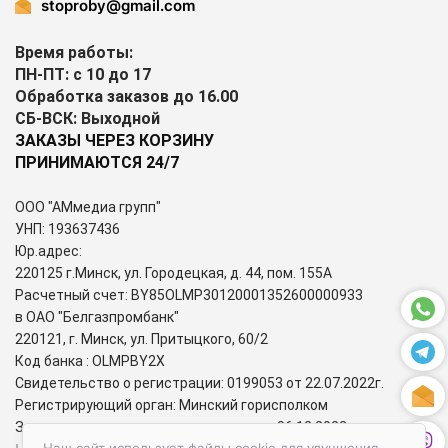
stoproby@gmail.com
Время работы:
ПН-ПТ: с 10 до 17
Обработка заказов до 16.00
СБ-ВСК: Выходной
ЗАКАЗЫ ЧЕРЕЗ КОРЗИНУ
ПРИНИМАЮТСЯ 24/7
ООО "АМмедиа групп"
УНП: 193637436
Юр.адрес:
220125 г.Минск, ул. Городецкая, д. 44, пом. 155А
Расчетный счет: BY85OLMP30120001352600000933
в ОАО "Белгазпромбанк"
220121, г. Минск, ул. Притыцкого, 60/2
Код банка : OLMPBY2X
Свидетельство о регистрации: 0199053 от 22.07.2022г.
Регистрирующий орган: Минский горисполком
Зарегистрирован в торговом реестре: 06.12.2022г.