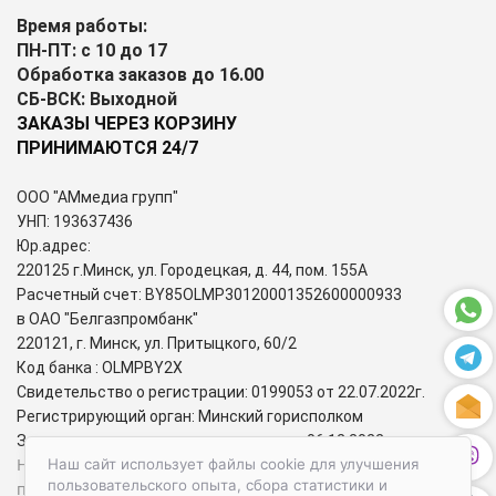
Время работы:
ПН-ПТ: с 10 до 17
Обработка заказов до 16.00
СБ-ВСК: Выходной
ЗАКАЗЫ ЧЕРЕЗ КОРЗИНУ
ПРИНИМАЮТСЯ 24/7
ООО "АМмедиа групп"
УНП: 193637436
Юр.адрес:
220125 г.Минск, ул. Городецкая, д. 44, пом. 155А
Расчетный счет: BY85OLMP30120001352600000933
в ОАО "Белгазпромбанк"
220121, г. Минск, ул. Притыцкого, 60/2
Код банка : OLMPBY2X
Свидетельство о регистрации: 0199053 от 22.07.2022г.
Регистрирующий орган: Минский горисполком
Зарегистрирован в торговом реестре: 06.12.2022г.
Номера городских телефонов уполномоченных по защите
Наш сайт использует файлы cookie для улучшения
пользовательского опыта, сбора статистики и
прав потребителей: