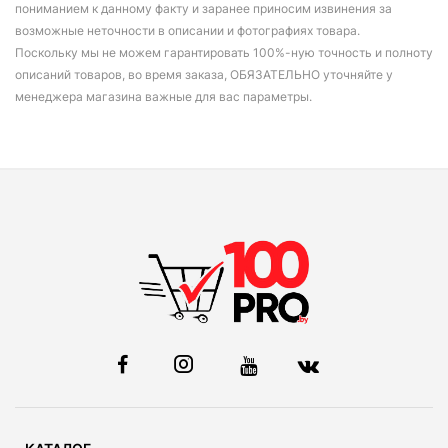
пониманием к данному факту и заранее приносим извинения за
возможные неточности в описании и фотографиях товара.
Поскольку мы не можем гарантировать 100%-ную точность и полноту
описаний товаров, во время заказа, ОБЯЗАТЕЛЬНО уточняйте у
менеджера магазина важные для вас параметры.