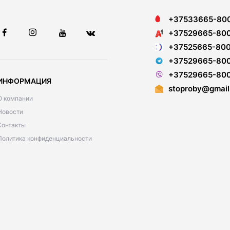
+37533665-80
+37529665-80
+37525665-80
+37529665-80
+37529665-80
ИНФОРМАЦИЯ
stoproby@gmail
О компании
Новости
Контакты
Политика конфиденциальности