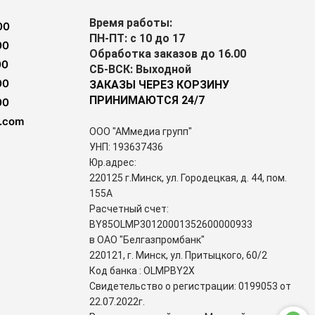
Время работы:
00
ПН-ПТ: с 10 до 17
00
Обработка заказов до 16.00
00
СБ-ВСК: Выходной
00
ЗАКАЗЫ ЧЕРЕЗ КОРЗИНУ
ПРИНИМАЮТСЯ 24/7
00
.com
ООО "АМмедиа групп"
УНП: 193637436
Юр.адрес:
220125 г.Минск, ул. Городецкая, д. 44, пом.
155А
Расчетный счет:
BY85OLMP30120001352600000933
в ОАО "Белгазпромбанк"
220121, г. Минск, ул. Притыцкого, 60/2
Код банка : OLMPBY2X
Свидетельство о регистрации: 0199053 от
22.07.2022г.