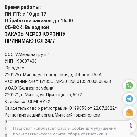
Время работы:
ПН-ПТ: с 10 до 17
Обработка заказов до 16.00
СБ-ВСК: Выходной
ЗАКАЗЫ ЧЕРЕЗ КОРЗИНУ
ПРИНИМАЮТСЯ 24/7
ООО "АМмедиа групп"
УНП: 193637436
Юр.адрес:
220125 г.Минск, ул. Городецкая, д. 44, пом. 155А
Расчетный счет: BY85OLMP30120001352600000933
в ОАО "Белгазпромбанк"
220121, г. Минск, ул. Притыцкого, 60/2
Код банка : OLMPBY2X
Свидетельство о регистрации: 0199053 от 22.07.2022г.
Регистрирующий орган: Минский горисполком
Зарегистрирован в торговом реестре: 06.12.2022г.
Номера городских телефонов уполномоченных по защите
Наш сайт использует файлы cookie для улучшения
пользовательского опыта, сбора статистики и
прав потребителей: