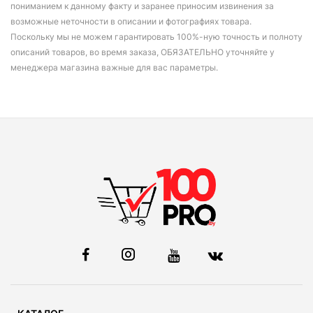
пониманием к данному факту и заранее приносим извинения за
возможные неточности в описании и фотографиях товара.
Поскольку мы не можем гарантировать 100%-ную точность и полноту
описаний товаров, во время заказа, ОБЯЗАТЕЛЬНО уточняйте у
менеджера магазина важные для вас параметры.