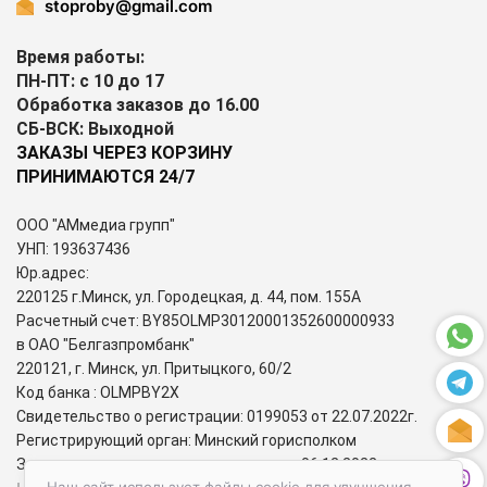
stoproby@gmail.com
Время работы:
ПН-ПТ: с 10 до 17
Обработка заказов до 16.00
СБ-ВСК: Выходной
ЗАКАЗЫ ЧЕРЕЗ КОРЗИНУ
ПРИНИМАЮТСЯ 24/7
ООО "АМмедиа групп"
УНП: 193637436
Юр.адрес:
220125 г.Минск, ул. Городецкая, д. 44, пом. 155А
Расчетный счет: BY85OLMP30120001352600000933
в ОАО "Белгазпромбанк"
220121, г. Минск, ул. Притыцкого, 60/2
Код банка : OLMPBY2X
Свидетельство о регистрации: 0199053 от 22.07.2022г.
Регистрирующий орган: Минский горисполком
Зарегистрирован в торговом реестре: 06.12.2022г.