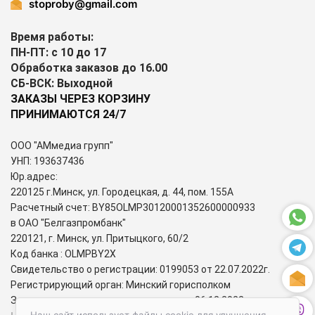
stoproby@gmail.com
Время работы:
ПН-ПТ: с 10 до 17
Обработка заказов до 16.00
СБ-ВСК: Выходной
ЗАКАЗЫ ЧЕРЕЗ КОРЗИНУ
ПРИНИМАЮТСЯ 24/7
ООО "АМмедиа групп"
УНП: 193637436
Юр.адрес:
220125 г.Минск, ул. Городецкая, д. 44, пом. 155А
Расчетный счет: BY85OLMP30120001352600000933
в ОАО "Белгазпромбанк"
220121, г. Минск, ул. Притыцкого, 60/2
Код банка : OLMPBY2X
Свидетельство о регистрации: 0199053 от 22.07.2022г.
Регистрирующий орган: Минский горисполком
Зарегистрирован в торговом реестре: 06.12.2022г.