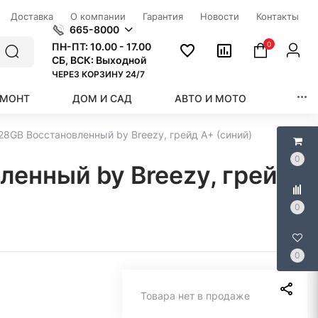
Доставка
О компании
Гарантия
Новости
Контакты
665-8000
0
ПН-ПТ:
10.00 - 17.00
СБ, ВСК: Выходной
ЧЕРЕЗ КОРЗИНУ 24/7
ЕМОНТ
ДОМ И САД
АВТО И МОТО
КРАС
28GB Воcстановленный by Breezy, грейд A+ (синий)
0
ленный by Breezy, грейд
0
0
Товара нет в продаже