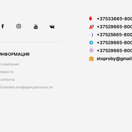
+37533665-80
+37529665-80
+37525665-80
+37529665-80
+37529665-80
ИНФОРМАЦИЯ
stoproby@gmail
О компании
Новости
Контакты
Политика конфиденциальности