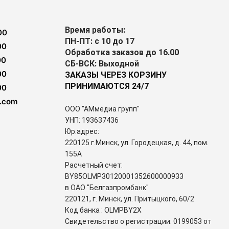
Время работы:
00
ПН-ПТ: с 10 до 17
00
Обработка заказов до 16.00
00
СБ-ВСК: Выходной
00
ЗАКАЗЫ ЧЕРЕЗ КОРЗИНУ
ПРИНИМАЮТСЯ 24/7
00
.com
ООО "АМмедиа групп"
УНП: 193637436
Юр.адрес:
220125 г.Минск, ул. Городецкая, д. 44, пом.
155А
Расчетный счет:
BY85OLMP30120001352600000933
в ОАО "Белгазпромбанк"
220121, г. Минск, ул. Притыцкого, 60/2
Код банка : OLMPBY2X
Свидетельство о регистрации: 0199053 от