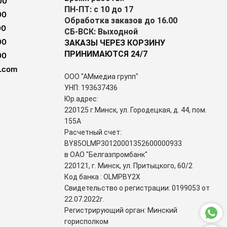
00
ПН-ПТ: с 10 до 17
00
Обработка заказов до 16.00
00
СБ-ВСК: Выходной
00
ЗАКАЗЫ ЧЕРЕЗ КОРЗИНУ
ПРИНИМАЮТСЯ 24/7
00
.com
ООО "АМмедиа групп"
УНП: 193637436
Юр.адрес:
220125 г.Минск, ул. Городецкая, д. 44, пом.
155А
Расчетный счет:
BY85OLMP30120001352600000933
в ОАО "Белгазпромбанк"
220121, г. Минск, ул. Притыцкого, 60/2
Код банка : OLMPBY2X
Свидетельство о регистрации: 0199053 от
22.07.2022г.
Регистрирующий орган: Минский
горисполком