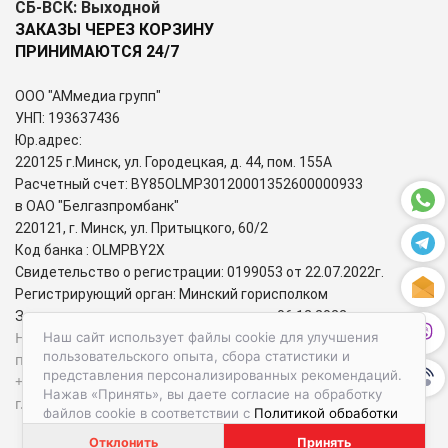
СБ-ВСК: Выходной
ЗАКАЗЫ ЧЕРЕЗ КОРЗИНУ
ПРИНИМАЮТСЯ 24/7
ООО "АМмедиа групп"
УНП: 193637436
Юр.адрес:
220125 г.Минск, ул. Городецкая, д. 44, пом. 155А
Расчетный счет: BY85OLMP30120001352600000933
в ОАО "Белгазпромбанк"
220121, г. Минск, ул. Притыцкого, 60/2
Код банка : OLMPBY2X
Свидетельство о регистрации: 0199053 от 22.07.2022г.
Регистрирующий орган: Минский горисполком
Зарегистрирован в торговом реестре: 06.12.2022г.
Номера городских телефонов уполномоченных по защите
Наш сайт использует файлы cookie для улучшения
пользовательского опыта, сбора статистики и
прав потребителей:
представления персонализированных рекомендаций.
+37517-284-39-34 – администрация Первомайского района
Нажав «Принять», вы даете согласие на обработку
г. Минска;
файлов cookie в соответствии с
Политикой обработки
файлов cookie.
Отклонить
Принять