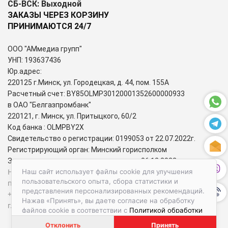
СБ-ВСК: Выходной
ЗАКАЗЫ ЧЕРЕЗ КОРЗИНУ
ПРИНИМАЮТСЯ 24/7
ООО "АМмедиа групп"
УНП: 193637436
Юр.адрес:
220125 г.Минск, ул. Городецкая, д. 44, пом. 155А
Расчетный счет: BY85OLMP30120001352600000933
в ОАО "Белгазпромбанк"
220121, г. Минск, ул. Притыцкого, 60/2
Код банка : OLMPBY2X
Свидетельство о регистрации: 0199053 от 22.07.2022г.
Регистрирующий орган: Минский горисполком
Зарегистрирован в торговом реестре: 06.12.2022г.
Номера городских телефонов уполномоченных по защите
Наш сайт использует файлы cookie для улучшения
пользовательского опыта, сбора статистики и
прав потребителей:
представления персонализированных рекомендаций.
+37517-284-39-34 – администрация Первомайского района
Нажав «Принять», вы даете согласие на обработку
г. Минска;
файлов cookie в соответствии с
Политикой обработки
файлов cookie.
Отклонить
Принять