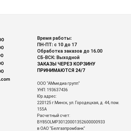
Время работы:
00
ПН-ПТ: с 10 до 17
00
Обработка заказов до 16.00
00
СБ-ВСК: Выходной
00
ЗАКАЗЫ ЧЕРЕЗ КОРЗИНУ
ПРИНИМАЮТСЯ 24/7
00
.com
ООО "АМмедиа групп"
УНП: 193637436
Юр.адрес:
220125 г.Минск, ул. Городецкая, д. 44, пом.
155А
Расчетный счет:
BY85OLMP30120001352600000933
в ОАО "Белгазпромбанк"