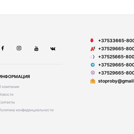
+37533665-80
+37529665-80
+37525665-80
+37529665-80
+37529665-80
ИНФОРМАЦИЯ
stoproby@gmail
О компании
Новости
Контакты
Политика конфиденциальности