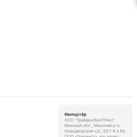
Импортёр
ООО "ТрайдексБелПлюс"
Минская обл., Минский р-н,
Новодворский с/с, 33/1-8 к.64,
ООО «Триовист», юр.адрес: