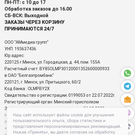
ПН-ПТ: с 10 до 17
Обработка заказов до 16.00
СБ-ВСК: Выходной
ЗАКАЗЫ ЧЕРЕЗ КОРЗИНУ
ПРИНИМАЮТСЯ 24/7
ООО "АМмедиа групп"
УНП: 193637436
Юр.адрес:
220125 г.Минск, ул. Городецкая, д. 44, пом. 155А
Расчетный счет: BY85OLMP30120001352600000933
в ОАО "Белгазпромбанк"
220121, г. Минск, ул. Притыцкого, 60/2
Код банка : OLMPBY2X
Свидетельство о регистрации: 0199053 от 22.07.2022г.
Регистрирующий орган: Минский горисполком
Зарегистрирован в торговом реестре: 06.12.2022г.
Номера городских телефонов уполномоченных по защите
Наш сайт использует файлы cookie для улучшения
пользовательского опыта, сбора статистики и
прав потребителей:
представления персонализированных рекомендаций.
+37517-284-39-34 – администрация Первомайского района
Нажав «Принять», вы даете согласие на обработку
г. Минска;