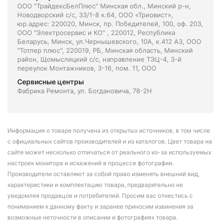
ООО "ТрайдексБелПлюс" Минская обл., Минский р-н,
Новодворский с/с, 33/1-8 к.64, ООО «Триовист»,
юр.адрес: 220020, Минск, пр. Победителей, 100, оф. 203,
ООО "Электросервис и КО" , 220012, Республика
Беларусь, Минск, ул.Чернышевского, 10А, к.412 АЗ, ООО
"Тотлер плюс", 220019, РБ, Минская область, Минский
район, Щомыслицкий с/с, направление ТЭЦ-4, 3-й
переулок Монтажников, 3-16, пом. 11, ООО
Сервисные центры
Фабрика Ремонта, ул. Богдановича, 78-2Н
Информация о товаре получена из открытых источников, в том числе
с официальных сайтов производителей и из каталогов. Цвет товара на
сайте может несколько отличаться от реального из-за используемых
настроек монитора и искажений в процессе фотографии.
Производители оставляют за собой право изменять внешний вид,
характеристики и комплектацию товара, предварительно не
уведомляя продавцов и потребителей. Просим вас отнестись с
пониманием к данному факту и заранее приносим извинения за
возможные неточности в описании и фотографиях товара.