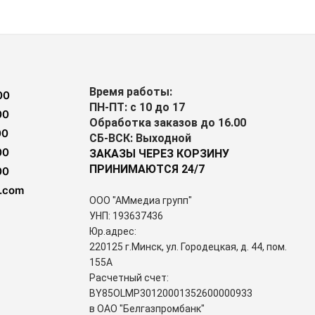
Время работы:
00
ПН-ПТ: с 10 до 17
00
Обработка заказов до 16.00
00
СБ-ВСК: Выходной
00
ЗАКАЗЫ ЧЕРЕЗ КОРЗИНУ
ПРИНИМАЮТСЯ 24/7
00
.com
ООО "АМмедиа групп"
УНП: 193637436
Юр.адрес:
220125 г.Минск, ул. Городецкая, д. 44, пом.
155А
Расчетный счет:
BY85OLMP30120001352600000933
в ОАО "Белгазпромбанк"