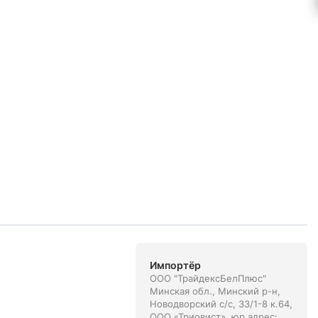
Импортёр
ООО "ТрайдексБелПлюс"
Минская обл., Минский р-н,
Новодворский с/с, 33/1-8 к.64,
ООО «Триовист», юр.адрес: