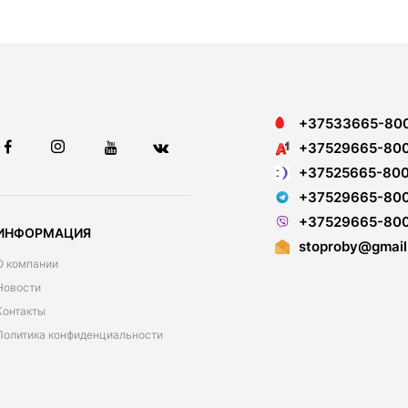
+37533665-80
+37529665-80
+37525665-80
+37529665-80
+37529665-80
ИНФОРМАЦИЯ
stoproby@gmail
О компании
Новости
Контакты
Политика конфиденциальности