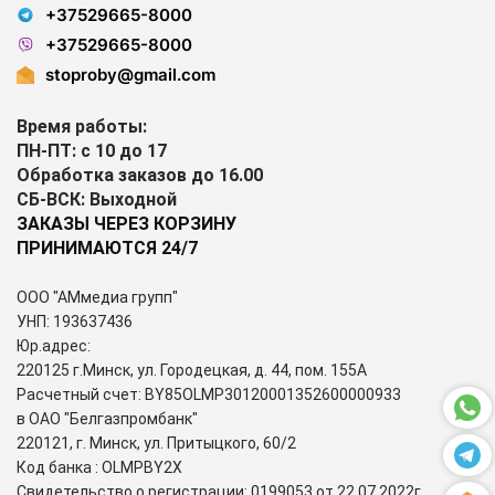
+37529665-8000
+37529665-8000
stoproby@gmail.com
Время работы:
ПН-ПТ: с 10 до 17
Обработка заказов до 16.00
СБ-ВСК: Выходной
ЗАКАЗЫ ЧЕРЕЗ КОРЗИНУ
ПРИНИМАЮТСЯ 24/7
ООО "АМмедиа групп"
УНП: 193637436
Юр.адрес:
220125 г.Минск, ул. Городецкая, д. 44, пом. 155А
Расчетный счет: BY85OLMP30120001352600000933
в ОАО "Белгазпромбанк"
220121, г. Минск, ул. Притыцкого, 60/2
Код банка : OLMPBY2X
Свидетельство о регистрации: 0199053 от 22.07.2022г.