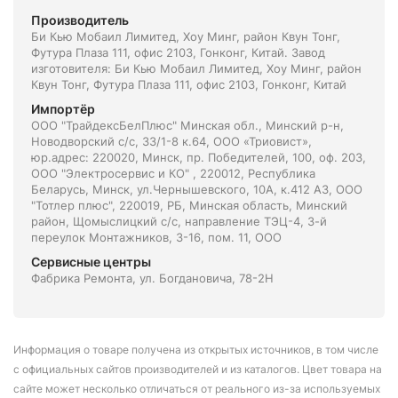
Производитель
Би Кью Мобаил Лимитед, Хоу Минг, район Квун Тонг,
Футура Плаза 111, офис 2103, Гонконг, Китай. Завод
изготовителя: Би Кью Мобаил Лимитед, Хоу Минг, район
Квун Тонг, Футура Плаза 111, офис 2103, Гонконг, Китай
Импортёр
ООО "ТрайдексБелПлюс" Минская обл., Минский р-н,
Новодворский с/с, 33/1-8 к.64, ООО «Триовист»,
юр.адрес: 220020, Минск, пр. Победителей, 100, оф. 203,
ООО "Электросервис и КО" , 220012, Республика
Беларусь, Минск, ул.Чернышевского, 10А, к.412 АЗ, ООО
"Тотлер плюс", 220019, РБ, Минская область, Минский
район, Щомыслицкий с/с, направление ТЭЦ-4, 3-й
переулок Монтажников, 3-16, пом. 11, ООО
Сервисные центры
Фабрика Ремонта, ул. Богдановича, 78-2Н
Информация о товаре получена из открытых источников, в том числе
с официальных сайтов производителей и из каталогов. Цвет товара на
сайте может несколько отличаться от реального из-за используемых