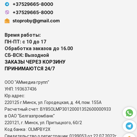
+37529665-8000
+37529665-8000
stoproby@gmail.com
Время работы:
ПН-ПТ: с 10 до 17
Обработка заказов до 16.00
СБ-ВСК: Выходной
ЗАКАЗЫ ЧЕРЕЗ КОРЗИНУ
ПРИНИМАЮТСЯ 24/7
ООО "АМмедиа групп"
УНП: 193637436
Юр.адрес:
220125 г.Минск, ул. Городецкая, д. 44, пом. 155А
Расчетный счет: BY85OLMP30120001352600000933
в ОАО "Белгазпромбанк"
220121, г. Минск, ул. Притыцкого, 60/2
Код банка : OLMPBY2X
Свидетельство о регистрации: 0199053 от 22.07.2022г.