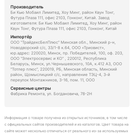
Производитель
Би Кью Мобаил Лимитед, Хоу Минг, район Квун Тонг,
Футура Плаза 111, офис 2103, Гонконг, Китай. Завод
изготовителя: Би Кью Мобаил Лимитед, Хоу Минг, район
Квун Тонг, Футура Плаза 111, офис 2103, Гонконг, Китай
Импортёр
ООО "ТрайдексБелПлюс" Минская обл., Минский р-н,
Новодворский с/с, 33/1-8 к.64, ООО «Триовист»,
юр.адрес: 220020, Минск, пр. Победителей, 100, оф. 203,
ООО "Электросервис и КО" , 220012, Республика
Беларусь, Минск, ул.Чернышевского, 10А, к.412 АЗ, ООО
"Тотлер плюс", 220019, РБ, Минская область, Минский
район, Щомыслицкий с/с, направление ТЭЦ-4, 3-й
переулок Монтажников, 3-16, пом. 11, ООО
Сервисные центры
Фабрика Ремонта, ул. Богдановича, 78-2Н
Информация о товаре получена из открытых источников, в том числе
с официальных сайтов производителей и из каталогов. Цвет товара на
сайте может несколько отличаться от реального из-за используемых