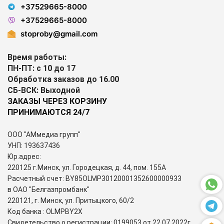
+37529665-8000
+37529665-8000
stoproby@gmail.com
Время работы:
ПН-ПТ: с 10 до 17
Обработка заказов до 16.00
СБ-ВСК: Выходной
ЗАКАЗЫ ЧЕРЕЗ КОРЗИНУ
ПРИНИМАЮТСЯ 24/7
ООО "АМмедиа групп"
УНП: 193637436
Юр.адрес:
220125 г.Минск, ул. Городецкая, д. 44, пом. 155А
Расчетный счет: BY85OLMP30120001352600000933
в ОАО "Белгазпромбанк"
220121, г. Минск, ул. Притыцкого, 60/2
Код банка : OLMPBY2X
Свидетельство о регистрации: 0199053 от 22.07.2022г.