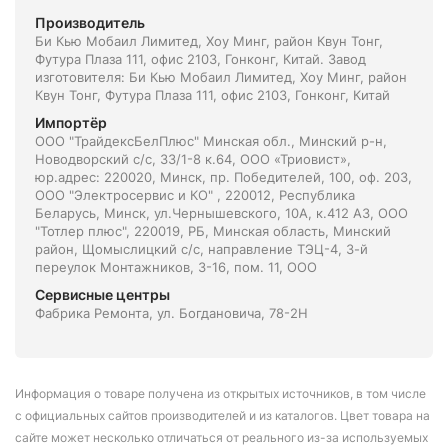
Производитель
Би Кью Мобаил Лимитед, Хоу Минг, район Квун Тонг,
Футура Плаза 111, офис 2103, Гонконг, Китай. Завод
изготовителя: Би Кью Мобаил Лимитед, Хоу Минг, район
Квун Тонг, Футура Плаза 111, офис 2103, Гонконг, Китай
Импортёр
ООО "ТрайдексБелПлюс" Минская обл., Минский р-н,
Новодворский с/с, 33/1-8 к.64, ООО «Триовист»,
юр.адрес: 220020, Минск, пр. Победителей, 100, оф. 203,
ООО "Электросервис и КО" , 220012, Республика
Беларусь, Минск, ул.Чернышевского, 10А, к.412 АЗ, ООО
"Тотлер плюс", 220019, РБ, Минская область, Минский
район, Щомыслицкий с/с, направление ТЭЦ-4, 3-й
переулок Монтажников, 3-16, пом. 11, ООО
Сервисные центры
Фабрика Ремонта, ул. Богдановича, 78-2Н
Информация о товаре получена из открытых источников, в том числе
с официальных сайтов производителей и из каталогов. Цвет товара на
сайте может несколько отличаться от реального из-за используемых