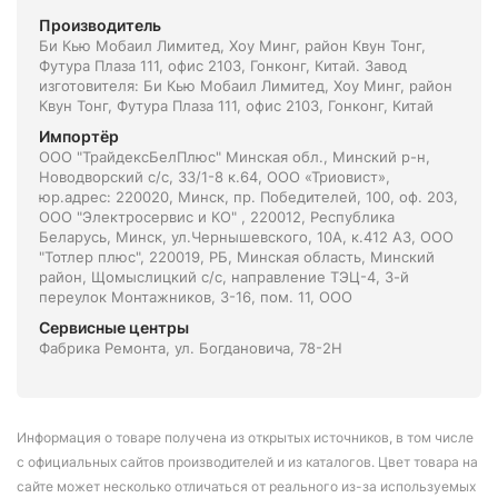
Производитель
Би Кью Мобаил Лимитед, Хоу Минг, район Квун Тонг,
Футура Плаза 111, офис 2103, Гонконг, Китай. Завод
изготовителя: Би Кью Мобаил Лимитед, Хоу Минг, район
Квун Тонг, Футура Плаза 111, офис 2103, Гонконг, Китай
Импортёр
ООО "ТрайдексБелПлюс" Минская обл., Минский р-н,
Новодворский с/с, 33/1-8 к.64, ООО «Триовист»,
юр.адрес: 220020, Минск, пр. Победителей, 100, оф. 203,
ООО "Электросервис и КО" , 220012, Республика
Беларусь, Минск, ул.Чернышевского, 10А, к.412 АЗ, ООО
"Тотлер плюс", 220019, РБ, Минская область, Минский
район, Щомыслицкий с/с, направление ТЭЦ-4, 3-й
переулок Монтажников, 3-16, пом. 11, ООО
Сервисные центры
Фабрика Ремонта, ул. Богдановича, 78-2Н
Информация о товаре получена из открытых источников, в том числе
с официальных сайтов производителей и из каталогов. Цвет товара на
сайте может несколько отличаться от реального из-за используемых