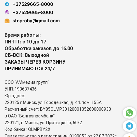
+37529665-8000
+37529665-8000
stoproby@gmail.com
Время работы:
ПН-ПТ: с 10 до 17
Обработка заказов до 16.00
СБ-ВСК: Выходной
ЗАКАЗЫ ЧЕРЕЗ КОРЗИНУ
ПРИНИМАЮТСЯ 24/7
ООО "АМмедиа групп"
УНП: 193637436
Юр.адрес:
220125 г.Минск, ул. Городецкая, д. 44, пом. 155А
Расчетный счет: BY85OLMP30120001352600000933
в ОАО "Белгазпромбанк"
220121, г. Минск, ул. Притыцкого, 60/2
Код банка : OLMPBY2X
Свидетельство о регистрации: 0199053 от 22.07.2022г.