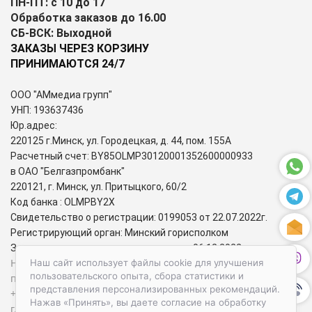
ПН-ПТ: с 10 до 17
Обработка заказов до 16.00
СБ-ВСК: Выходной
ЗАКАЗЫ ЧЕРЕЗ КОРЗИНУ
ПРИНИМАЮТСЯ 24/7
ООО "АМмедиа групп"
УНП: 193637436
Юр.адрес:
220125 г.Минск, ул. Городецкая, д. 44, пом. 155А
Расчетный счет: BY85OLMP30120001352600000933
в ОАО "Белгазпромбанк"
220121, г. Минск, ул. Притыцкого, 60/2
Код банка : OLMPBY2X
Свидетельство о регистрации: 0199053 от 22.07.2022г.
Регистрирующий орган: Минский горисполком
Зарегистрирован в торговом реестре: 06.12.2022г.
Номера городских телефонов уполномоченных по защите
Наш сайт использует файлы cookie для улучшения
пользовательского опыта, сбора статистики и
прав потребителей:
представления персонализированных рекомендаций.
+37517-284-39-34 – администрация Первомайского района
Нажав «Принять», вы даете согласие на обработку
г. Минска;