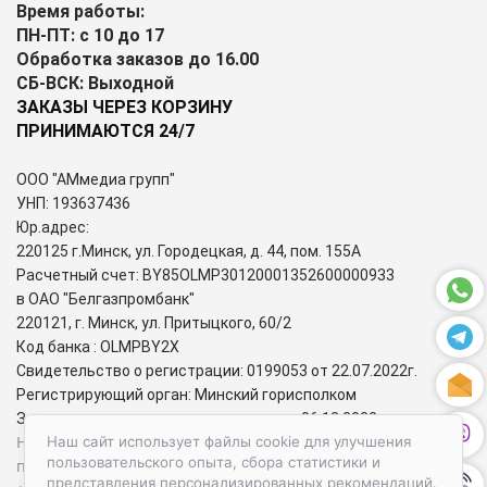
Время работы:
ПН-ПТ: с 10 до 17
Обработка заказов до 16.00
СБ-ВСК: Выходной
ЗАКАЗЫ ЧЕРЕЗ КОРЗИНУ
ПРИНИМАЮТСЯ 24/7
ООО "АМмедиа групп"
УНП: 193637436
Юр.адрес:
220125 г.Минск, ул. Городецкая, д. 44, пом. 155А
Расчетный счет: BY85OLMP30120001352600000933
в ОАО "Белгазпромбанк"
220121, г. Минск, ул. Притыцкого, 60/2
Код банка : OLMPBY2X
Свидетельство о регистрации: 0199053 от 22.07.2022г.
Регистрирующий орган: Минский горисполком
Зарегистрирован в торговом реестре: 06.12.2022г.
Номера городских телефонов уполномоченных по защите
Наш сайт использует файлы cookie для улучшения
пользовательского опыта, сбора статистики и
прав потребителей:
представления персонализированных рекомендаций.